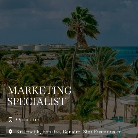
MARKETING
SPECIALIST
Op locatie
Kralendijk
,
Bonaire
,
Bonaire, Sint Eustatius en