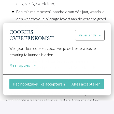
en gezellige werksfeer;
Een minimale beschikbaarheid van één jaar, waarin je
een waardevolle bijdrage levert aan de verdere groei
van onze organisatie.
COOKIES
Nederlands
OVEREENKOMST
LEER ONS KENNEN
We gebruiken cookies zodat we je de beste website 
ervaring te kunnen bieden.
Al 30 jaar is Van der Valk Plaza Resort Bonaire een
Meer opties
toonaangevende werkgever in Caribisch Nederland. Het
resort beschikt over kamers, suites en penthouses, een
privéstrand, meerdere zwembaden, een jachthaven en een
Het noodzakelijke accepteren
Alles accepteren
PADI 5-sterren duikcentrum.
Met meer dan 350 medewerkers staan kwaliteit,
duurzaamheid en oprechte gastvrijheid bij ons elke dag
centraal.