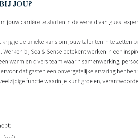
IJ JOU?
 om jouw carrière te starten in de wereld van guest exper
st krijg je de unieke kans om jouw talenten in te zette
ied. Werken bij Sea & Sense betekent werken in een insp
in een warm en divers team waarin samenwerking, persoo
e ervoor dat gasten een onvergetelijke ervaring hebben
eelzijdige functie waarin je kunt groeien, verantwoordeli
ebt;
l (pré);