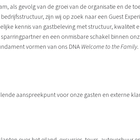
team, als gevolg van de groei van de organisatie en d
 bedrijfsstructuur, zijn wij op zoek naar een Guest Ex
elijke kennis van gastbeleving met structuur, kwaliteit
sparringpartner en een onmisbare schakel binnen onze
fundament vormen van ons DNA
Welcome to the Family
.
alende aanspreekpunt voor onze gasten en externe klant
klanten over het eiland, excursies, tours, autoverhuur e