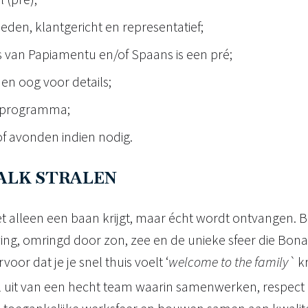
den, klantgericht en representatief;
s van Papiamentu en/of Spaans is een pré;
en oog voor details;
DI programma;
of avonden indien nodig.
VALK STRALEN
et alleen een baan krijgt, maar écht wordt ontvangen. Bi
ing, omringd door zon, zee en de unieke sfeer die Bona
oor dat je je snel thuis voelt ‘
welcome to the family`
k
l uit van een hecht team waarin samenwerken, respect 